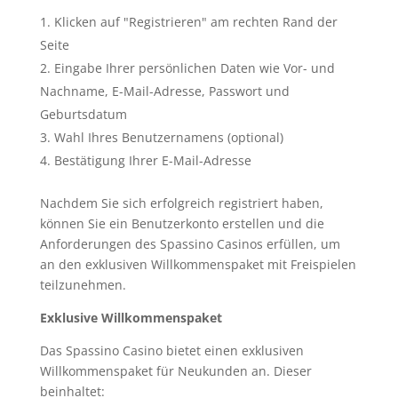
Klicken auf "Registrieren" am rechten Rand der
Seite
Eingabe Ihrer persönlichen Daten wie Vor- und
Nachname, E-Mail-Adresse, Passwort und
Geburtsdatum
Wahl Ihres Benutzernamens (optional)
Bestätigung Ihrer E-Mail-Adresse
Nachdem Sie sich erfolgreich registriert haben,
können Sie ein Benutzerkonto erstellen und die
Anforderungen des Spassino Casinos erfüllen, um
an den exklusiven Willkommenspaket mit Freispielen
teilzunehmen.
Exklusive Willkommenspaket
Das Spassino Casino bietet einen exklusiven
Willkommenspaket für Neukunden an. Dieser
beinhaltet: