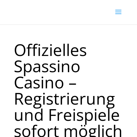
Offizielles
Spassino
Casino –
Registrierung
und Freispiele
sofort möglich