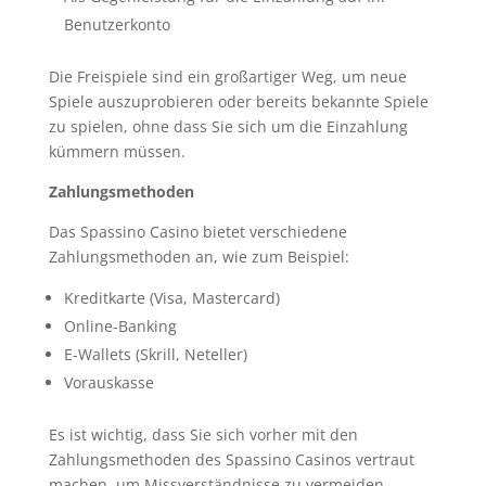
Benutzerkonto
Die Freispiele sind ein großartiger Weg, um neue
Spiele auszuprobieren oder bereits bekannte Spiele
zu spielen, ohne dass Sie sich um die Einzahlung
kümmern müssen.
Zahlungsmethoden
Das Spassino Casino bietet verschiedene
Zahlungsmethoden an, wie zum Beispiel:
Kreditkarte (Visa, Mastercard)
Online-Banking
E-Wallets (Skrill, Neteller)
Vorauskasse
Es ist wichtig, dass Sie sich vorher mit den
Zahlungsmethoden des Spassino Casinos vertraut
machen, um Missverständnisse zu vermeiden.