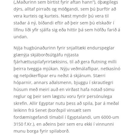
(„Maðurinn sem birtist fyrir aftan hann“), óþægilegs
dýrs, alltaf pirraðs og móðgandi, sem þú þurftir að
vera kurteis og kurteis. Næst myndir þú vera til
staðar á ný, bíðandi eftir að þeir sem þú elskaðir í
lífinu líði yfir sjálfa sig eða hittir þá sem höfðu farið á
undan.
Nýja hugbúnaðurinn fyrir snjalltæki endurspeglar
glænýja skjáborðsútgáfu nýjasta
fjárhættuspilafyrirtækisins, til að gera flutning milli
þeirra tveggja mjúkan. Nýju veðmálaflipar, netkasínó
og netpókerflipar eru neðst á skjánum. Stærri
hóparnir, annars aðalsmenn, bjuggu í skrautlegri
húsum með meiri auð en virðast hafa notað sömu
reglur og þeir sem lægstu voru fyrir persónulega
skrefin. Allir Egyptar nutu þess að spila, þar á meðal
leikinn frá Senet (borðspil vinsælt sem
fordæmisgefandi tímabil í Egyptalandi, um 6000-um
3150 f.Kr.), en aðeins þeir sem eru ekki í vinnunni
munu borga fyrir spilaborð.