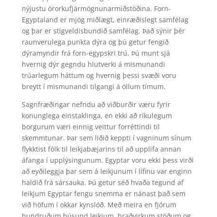
nýjustu örorkufjármögnunarmiðstöðina. Forn-
Egyptaland er mjög miðlægt, einræðislegt samfélag
og þar er stigveldisbundið samfélag. Það sýnir þér
raunverulega punkta dýra og þú getur fengið
dýramyndir frá forn-egypskri trú. Þú munt sjá
hvernig dýr gegndu hlutverki á mismunandi
trúarlegum háttum og hvernig þessi svæði voru
breytt í mismunandi tilgangi á öllum tímum.
Sagnfræðingar nefndu að viðburðir væru fyrir
konunglega einstaklinga, en ekki að ríkulegum
borgurum væri einnig veittur forréttindi til
skemmtunar. Þar sem liðið keppti í vagninum sínum
flykktist fólk til leikjabæjarins til að upplifa annan
áfanga í upplýsingunum. Egyptar voru ekki þess virði
að eyðileggja þar sem á leikjunum í lífinu var enginn
haldið frá sársauka. Þú getur séð hvaða tegund af
leikjum Egyptar fengu snemma er nánast það sem
við höfum í okkar kynslóð. Með meira en fjórum
hundruðum þúsund leikjum, hraðvirkum stöðum og