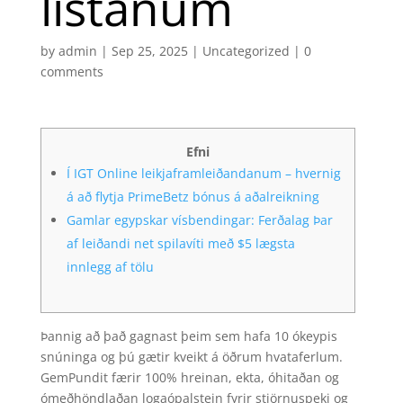
listanum
by
admin
|
Sep 25, 2025
|
Uncategorized
|
0
comments
Efni
Í IGT Online leikjaframleiðandanum – hvernig
á að flytja PrimeBetz bónus á aðalreikning
Gamlar egypskar vísbendingar: Ferðalag Þar
af leiðandi net spilavíti með $5 lægsta
innlegg af tölu
Þannig að það gagnast þeim sem hafa 10 ókeypis
snúninga og þú gætir kveikt á öðrum hvataferlum.
GemPundit færir 100% hreinan, ekta, óhitaðan og
ómeðhöndlaðan logaópalstein fyrir stjörnuspeki og