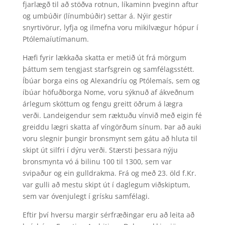
fjarlægð til að stöðva rotnun, líkaminn þveginn aftur
og umbúðir (línumbúðir) settar á. Nýir gestir
snyrtivörur, lyfja og ilmefna voru mikilvægur hópur í
Ptólemaíutímanum.
Hæfi fyrir lækkaða skatta er metið út frá mörgum
þáttum sem tengjast starfsgrein og samfélagsstétt.
Íbúar borga eins og Alexandríu og Ptólemaís, sem og
íbúar höfuðborga Nome, voru sýknuð af ákveðnum
árlegum sköttum og fengu greitt öðrum á lægra
verði. Landeigendur sem ræktuðu vínvið með eigin fé
greiddu lægri skatta af víngörðum sínum. Þar að auki
voru slegnir þungir bronsmynt sem gátu að hluta til
skipt út silfri í dýru verði. Stærsti þessara nýju
bronsmynta vó á bilinu 100 til 1300, sem var
svipaður og ein gulldrakma. Frá og með 23. öld f.Kr.
var gulli að mestu skipt út í daglegum viðskiptum,
sem var óvenjulegt í grísku samfélagi.
Eftir því hversu margir sérfræðingar eru að leita að