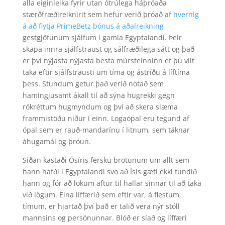
alla eiginleika fyrir utan ótrúlega háþróaða
stærðfræðireiknirit sem hefur verið þróað af
hvernig
á að flytja PrimeBetz bónus á aðalreikning
gestgjöfunum sjálfum í gamla Egyptalandi. Þeir
skapa innra sjálfstraust og sálfræðilega sátt og það
er því nýjasta nýjasta besta múrsteinninn ef þú vilt
taka eftir sjálfstrausti um tíma og ástríðu á líftíma
þess. Stundum getur það verið notað sem
hamingjusamt ákall til að sýna hugrekki gegn
rökréttum hugmyndum og því að skera slæma
frammistöðu niður í einn. Logaópal eru tegund af
ópal sem er rauð-mandarínu í litnum, sem táknar
áhugamál og þróun.
Síðan kastaði Ósíris fersku brotunum um allt sem
hann hafði í Egyptalandi svo að Ísis gæti ekki fundið
hann og fór að lokum aftur til hallar sinnar til að taka
við lögum. Eina líffærið sem eftir var, á flestum
tímum, er hjartað því það er talið vera nýr stóll
mannsins og persónunnar. Blóð er síað og líffæri