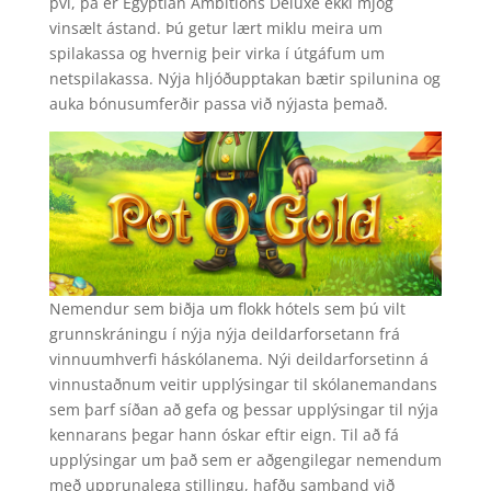
því, þá er Egyptian Ambitions Deluxe ekki mjög
vinsælt ástand. Þú getur lært miklu meira um
spilakassa og hvernig þeir virka í útgáfum um
netspilakassa. Nýja hljóðupptakan bætir spilunina og
auka bónusumferðir passa við nýjasta þemað.
Nemendur sem biðja um flokk hótels sem þú vilt
grunnskráningu í nýja nýja deildarforsetann frá
vinnuumhverfi háskólanema. Nýi deildarforsetinn á
vinnustaðnum veitir upplýsingar til skólanemandans
sem þarf síðan að gefa og þessar upplýsingar til nýja
kennarans þegar hann óskar eftir eign. Til að fá
upplýsingar um það sem er aðgengilegar nemendum
með upprunalega stillingu, hafðu samband við