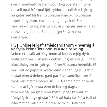
skartgripaiðnað. Það er góður logaópalsteinn og er
vinsæll ópal frá Opal fjölskyldunni, kallaður hlýr og
þú getur séð liti frá fjólubláum lime og fjólubláum
appelsínugulum.
Hann er venjulega kallaður
mexíkóskir logaópalar og það eru margir sem vilja að
einhver vilji hann eða hana í gerð dýrmætra
skartgripa.
Í IGT Online leikjaframleiðandanum – hvernig á
að flytja PrimeBetz bónus á aðalreikning
Deben eru „allt að 90 grömm af kopar; mjög dýrir
hlutir geta verið skráðir í deben úr gulli eða gulli með
hlutfallslegum breytingum á verði“ (sama heimild). Ef
mikil leit að papírus kostar einn deben, og þú gætir
kostað einn á deben, gæti parið af sandölum verið
mjög verðmætt á papírusrúllu. Á sama hátt, ef þrjár
kannur af bjór kosta einn deben og dagsvinna er
deben virði, þá gæti hinn kostað þrjár kannur af
áfengi fyrir daglegt starf. Eftir að hafa farið frá Hall of
Information var einn leiddur að skipi Hraf-hafs