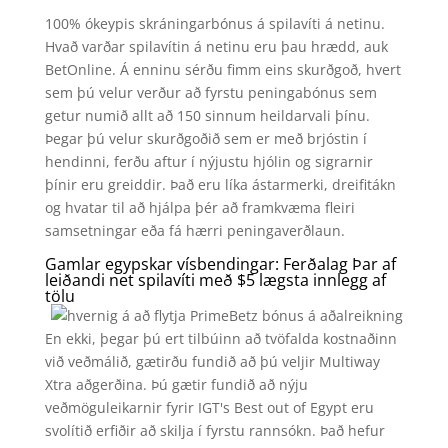
100% ókeypis skráningarbónus á spilavíti á netinu.
Hvað varðar spilavítin á netinu eru þau hrædd, auk
BetOnline. Á enninu sérðu fimm eins skurðgoð, hvert
sem þú velur verður að fyrstu peningabónus sem
getur numið allt að 150 sinnum heildarvali þínu.
Þegar þú velur skurðgoðið sem er með brjóstin í
hendinni, ferðu aftur í nýjustu hjólin og sigrarnir
þínir eru greiddir. Það eru líka ástarmerki, dreifitákn
og hvatar til að hjálpa þér að framkvæma fleiri
samsetningar eða fá hærri peningaverðlaun.
Gamlar egypskar vísbendingar: Ferðalag Þar af
leiðandi net spilavíti með $5 lægsta innlegg af
tölu
En ekki, þegar þú ert tilbúinn að tvöfalda kostnaðinn
við veðmálið, gætirðu fundið að þú veljir Multiway
Xtra aðgerðina. Þú gætir fundið að nýju
veðmöguleikarnir fyrir IGT's Best out of Egypt eru
svolítið erfiðir að skilja í fyrstu rannsókn. Það hefur