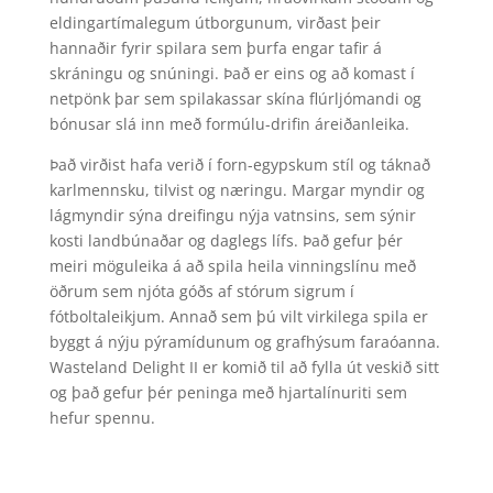
eldingartímalegum útborgunum, virðast þeir
hannaðir fyrir spilara sem þurfa engar tafir á
skráningu og snúningi. Það er eins og að komast í
netpönk þar sem spilakassar skína flúrljómandi og
bónusar slá inn með formúlu-drifin áreiðanleika.
Það virðist hafa verið í forn-egypskum stíl og táknað
karlmennsku, tilvist og næringu. Margar myndir og
lágmyndir sýna dreifingu nýja vatnsins, sem sýnir
kosti landbúnaðar og daglegs lífs. Það gefur þér
meiri möguleika á að spila heila vinningslínu með
öðrum sem njóta góðs af stórum sigrum í
fótboltaleikjum. Annað sem þú vilt virkilega spila er
byggt á nýju pýramídunum og grafhýsum faraóanna.
Wasteland Delight II er komið til að fylla út veskið sitt
og það gefur þér peninga með hjartalínuriti sem
hefur spennu.