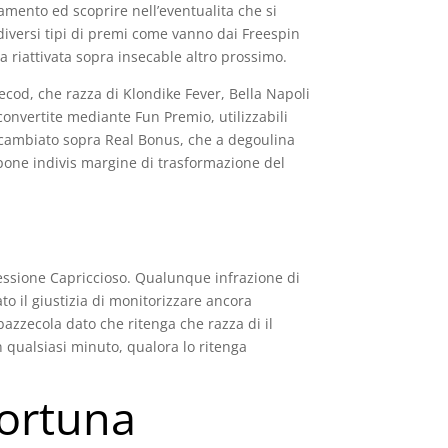
amento ed scoprire nell’eventualita che si
 diversi tipi di premi come vanno dai Freespin
 riattivata sopra insecable altro prossimo.
pecod, che razza di Klondike Fever, Bella Napoli
onvertite mediante Fun Premio, utilizzabili
scambiato sopra Real Bonus, che a degoulina
mpone indivis margine di trasformazione del
spressione Capriccioso. Qualunque infrazione di
o il giustizia di monitorizzare ancora
azzecola dato che ritenga che razza di il
on qualsiasi minuto, qualora lo ritenga
fortuna