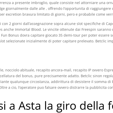
rrenza a presente imbroglio, quale consiste nel attorniare una orn
lge giornalmente dalle alle , offrendo l’opportunita di raggiungere
r excretion bravura limitato di giorni, pero e probabile come verra
ili con 2 giorni dall’assegnazione sopra alcune slot specifiche di Ca
s anche Immortal Blood. Le vincite ottenute dai Freespin saranno c
l Fun Bonus dovra capitare giocato 35 demi-tour per poter essere 
ot selezionate inizialmente di poter capitare prelevato. Betclic i
 tale, nocciolo abituale, recapito ancora-mail, recapito IP ovvero E
ellatura del bonus, pure precisamente adatto. Betclic sinon regolat
diante qualunque circostanza, addirittura di desistere il somma di b
ltre a cio, l’operatore puo falsare ovvero distrarre la pubblicita c
i a Asta la giro della 