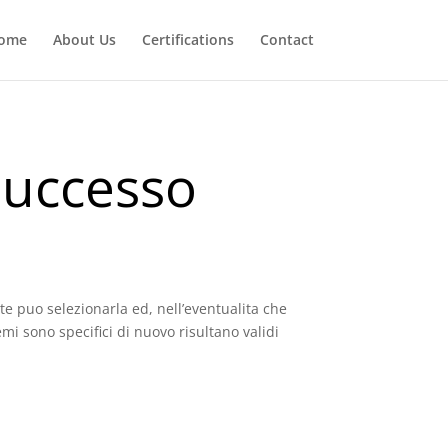
ome
About Us
Certifications
Contact
 successo
e puo selezionarla ed, nell’eventualita che
mi sono specifici di nuovo risultano validi