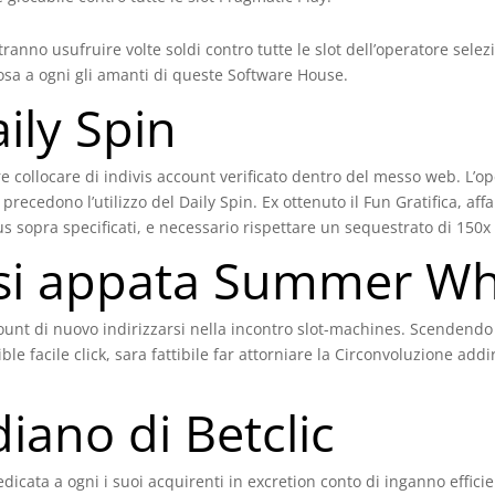
nno usufruire volte soldi contro tutte le slot dell’operatore sele
sa a ogni gli amanti di queste Software House.
aily Spin
re collocare di indivis account verificato dentro del messo web. L’o
precedono l’utilizzo del Daily Spin. Ex ottenuto il Fun Gratifica, affa
 sopra specificati, e necessario rispettare un sequestrato di 150x a
si appata Summer Wh
ccount di nuovo indirizzarsi nella incontro slot-machines. Scendend
 facile click, sara fattibile far attorniare la Circonvoluzione addir
diano di Betclic
cata a ogni i suoi acquirenti in excretion conto di inganno efficien