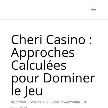
Cheri Casino :
Approches
Calculées
pour Dominer
le Jeu
by
admin
|
Sep 20, 2025
|
casinowazamba
|
0
comments