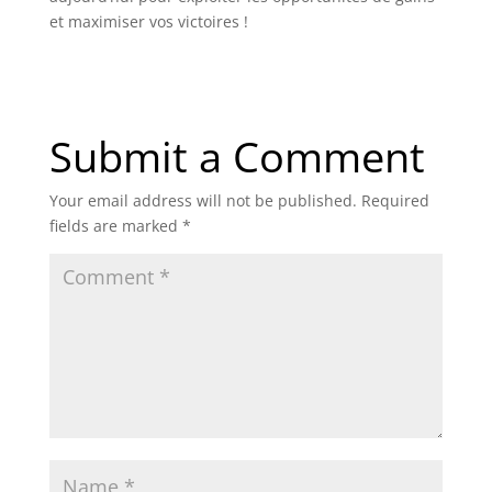
et maximiser vos victoires !
Submit a Comment
Your email address will not be published.
Required
fields are marked
*