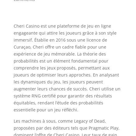
Cheri Casino est une plateforme de jeu en ligne
engageante qui attire les joueurs grâce à son style
immersif. Établie en 2016 sous une licence de
Curaçao, Cheri offre un cadre fiable pour une
expérience de jeu mémorable. La théorie des
probabilités est un élément fondamental pour
comprendre les jeux proposés, permettant aux
joueurs de optimiser leurs approches. En analysant
les dynamiques du jeu, les joueurs peuvent
augmenter leurs chances de succès. Cheri utilise un
système RNG certifié pour garantir des résultats
équitables, rendant l’étude des probabilités
essentielle pour un jeu réfléchi.
Les machines à sous, comme Legacy of Dead,
proposées par des éditeurs tels que Pragmatic Play,
dominent l’offre de Cheri Casino. Leur taux de gain