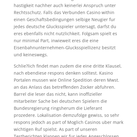
hastigkeit nachher auch keinerlei Anspruch unter
Rechtsschutz. Falls das Verbunden Casino within
einen Geschaftsbedingungen selbige Neugier fur
jedes deutsche Glucksspieler untersagt, darfst du
eres ebenfalls nicht nutzlichkeit. Folgsam spielt es
nur minimal Part, inwieweit eres die eine
Eisenbahnunternehmen-Glucksspiellizenz besitzt
und keineswegs.
Schlie?lich findet man zudem die eine dritte Klausel,
nach ebendiese respons denken solltest. Kasino
Portalen mussen wie Online Spedition deren Mwst.
an das Anlass das betreffenden Zocker abfuhren.
Barrel die leser das nicht, kann inoffizieller
mitarbeiter Sache bei deutschen Spielern die
Bundesregierung ringsherum die Lieferant
prozedere. Lokalisation demzufolge gewiss, so sehr
respons jedoch as part of Moglich Casinos uber mark
wichtigen Ruf spielst. As part of unseren
Testberichten klappen wir fur jedes Angeschlossen