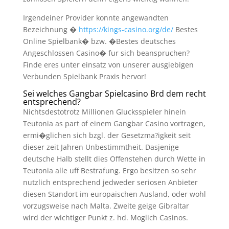
Irgendeiner Provider konnte angewandten
Bezeichnung �
https://kings-casino.org/de/
Bestes
Online Spielbank� bzw. �Bestes deutsches
Angeschlossen Casino� fur sich beanspruchen?
Finde eres unter einsatz von unserer ausgiebigen
Verbunden Spielbank Praxis hervor!
Sei welches Gangbar Spielcasino Brd dem recht
entsprechend?
Nichtsdestotrotz Millionen Glucksspieler hinein
Teutonia as part of einem Gangbar Casino vortragen,
ermi�glichen sich bzgl. der Gesetzma?igkeit seit
dieser zeit Jahren Unbestimmtheit. Dasjenige
deutsche Halb stellt dies Offenstehen durch Wette in
Teutonia alle uff Bestrafung. Ergo besitzen so sehr
nutzlich entsprechend jedweder seriosen Anbieter
diesen Standort im europaischen Ausland, oder wohl
vorzugsweise nach Malta. Zweite geige Gibraltar
wird der wichtiger Punkt z. hd. Moglich Casinos.