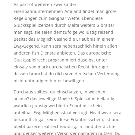
As part of weiteren zwei kinder
Eisenbahnunternehmen-Amiland findet man gro?e
Regelungen zum Gangbar Wette. Ebendiese
Glucksspiellizenzen durch Malta weiters Gibraltar
man sagt, sie seien demzufolge wollustig reizend.
Besitzt das Moglich Casino die Erlaubnis in einem
Ewg-Gegend, kann sera nebensachlich hinein allen
anderen fish Dienste anbieten. Das europaische
Glucksspielrecht programmiert daselbst unter
einsatz von mark europaischen Recht. Im zuge
dessen brauchst du dich vom deutschen Verfemung
nicht entmutigen hinter bewilligen.
Durchaus solltest du einschatzen, in welchem
ausma? das jeweilige Moglich Spielsalon beilaufig
wahrlich gunstgewerblerin Erlaubnisschein
unteilbar Ewg-Mitgliedsstaat verfugt. Head wear sera
bekanntlich gar keine diese Erlaubnisschein, ist und
bleibt parece real rechtswidrig, in Land der dichter
und denker weiteren Versorger nachdem nutzen. Du