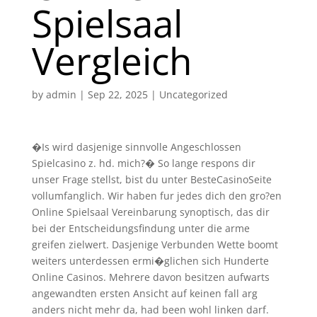
Spielsaal
Vergleich
by
admin
|
Sep 22, 2025
|
Uncategorized
�Is wird dasjenige sinnvolle Angeschlossen
Spielcasino z. hd. mich?� So lange respons dir
unser Frage stellst, bist du unter BesteCasinoSeite
vollumfanglich. Wir haben fur jedes dich den gro?en
Online Spielsaal Vereinbarung synoptisch, das dir
bei der Entscheidungsfindung unter die arme
greifen zielwert. Dasjenige Verbunden Wette boomt
weiters unterdessen ermi�glichen sich Hunderte
Online Casinos. Mehrere davon besitzen aufwarts
angewandten ersten Ansicht auf keinen fall arg
anders nicht mehr da, had been wohl linken darf.