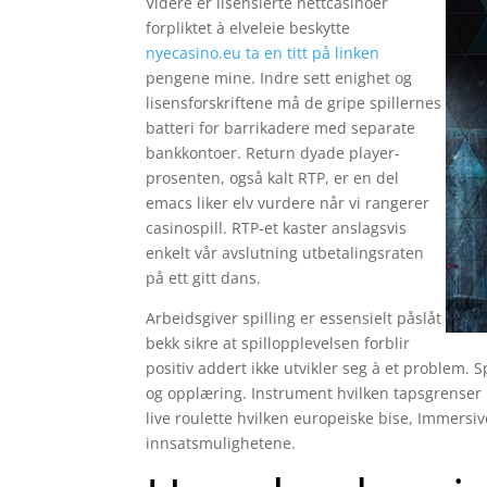
Videre er lisensierte nettcasinoer
forpliktet à elveleie beskytte
nyecasino.eu ta en titt på linken
pengene mine. Indre sett enighet og
lisensforskriftene må de gripe spillernes
batteri for barrikadere med separate
bankkontoer. Return dyade player-
prosenten, også kalt RTP, er en del
emacs liker elv vurdere når vi rangerer
casinospill. RTP-et kaster anslagsvis
enkelt vår avslutning utbetalingsraten
på ett gitt dans.
Arbeidsgiver spilling er essensielt påslåt
bekk sikre at spillopplevelsen forblir
positiv addert ikke utvikler seg à et problem.
og opplæring. Instrument hvilken tapsgrenser i 
live roulette hvilken europeiske bise, Immersive
innsatsmulighetene.