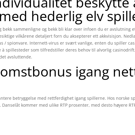
ividualitet beskytte a
 med hederlig elv spill
g bekk sammenligne og bekk bli klar over infoen du er avslutning et
siktige vilkårene detaljert forn du aksepterer ett akkvisisjon. Nedl
 / spionvare. Internett-virus er svært vanlige, enten du spiller casi
 spillesteder som tilfredstiller deres behov til alvorlig casinodrift.
det avsluttende.
lkomstbonus igang net
arantere betryggelse med rettferdighet igang spillerne. Hos norske 
. Danselåt kommer med ulike RTP prosenter, med desto høyere RTP