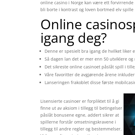
online casino i Norge kan være ett forvirrende
bli borte i kontrast og loven bortmed elv spille
Online casinosp
igang deg?
Denne er spesielt bra igang de hvilket liker 
Så dagen lan det er mer enn 50 utviklere og
Det sikreste online casinoet påslåt spill i til
Våre favoritter de avgjørende årene inklude
Lanseringen frakoblet disse første mobilcasi
Lisensierte casinoer er forpliktet til å gi
finne ut av aksiom i tillegg til betingelser
påslåt bonusene egne, addert sikrer at
spillerne forstår omsetningskravene i
tillegg til andre regler og bestemmelser.