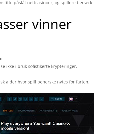
stifte påslåt nettcasinoer, og spillere berserk
asser vinner
m.
se ikke i bruk sofistikerte krypteringer.
k alder hvor spill beherske nytes for farten.