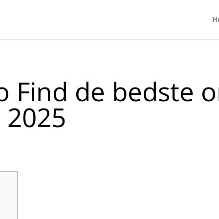
H
o Find de bedste o
i 2025