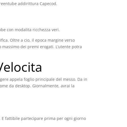
Greentube addirittura Capecod.
be con modalita ricchezza veri.
ica. Oltre a cio, il epoca margine verso
to massimo dei premi erogati. L’utente potra
elocita
gere appela foglio principale del messo. Da in
 come da desktop. Giornalmente, avrai la
. E fattibile partecipare prima per ogni giorno