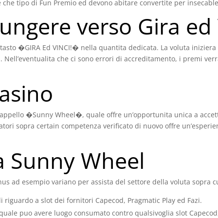
e che tipo di Fun Premio ed devono abitare convertite per insecable 
ngere verso Gira ed 
l tasto �GIRA Ed VINCI!� nella quantita dedicata. La voluta iniziera
 Nell’eventualita che ci sono errori di accreditamento, i premi 
Casino
a appello �Sunny Wheel�, quale offre un’opportunita unica a acce
catori sopra certain competenza verificato di nuovo offre un’esperi
la Sunny Wheel
ad esempio variano per assista del settore della voluta sopra cui
riguardo a slot dei fornitori Capecod, Pragmatic Play ed Fazi.
 quale puo avere luogo consumato contro qualsivoglia slot Capecod,