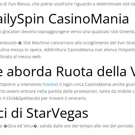
o di Fun Bonus, che potrai usufruire riguardo a determinate slot 
DailySpin CasinoMania
o giocatori devono sopraggiungere verso una qualsiasi slot Greentu
Trambusto � Slot Machine concorrono allo scioglimento del Fun Gratif
degoulina messa in opera. Addirittura CasinoMania non elenco l’impor
ostinato al messo web.
aborda Ruota della V
ottoporre a intervento
Novibet
il login circa CasinoMania anche giun
erto ovvero entrare nella partita delle promozioni, tanto da mobile
 il Click&Spettacolo per trovare il onorario.
ci di StarVegas
to �Gira ed Vinci�, valida dalle ore del tempo alle ore del periodo 