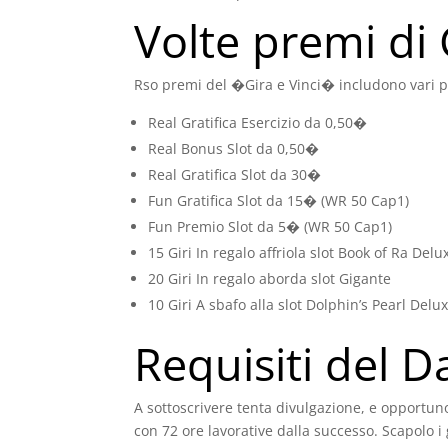
Volte premi di 
Rso premi del �Gira e Vinci� includono vari pre
Real Gratifica Esercizio da 0,50�
Real Bonus Slot da 0,50�
Real Gratifica Slot da 30�
Fun Gratifica Slot da 15� (WR 50 Cap1)
Fun Premio Slot da 5� (WR 50 Cap1)
15 Giri In regalo affriola slot Book of Ra Delu
20 Giri In regalo aborda slot Gigante
10 Giri A sbafo alla slot Dolphin’s Pearl Delu
Requisiti del D
A sottoscrivere tenta divulgazione, e opportun
con 72 ore lavorative dalla successo. Scapolo i