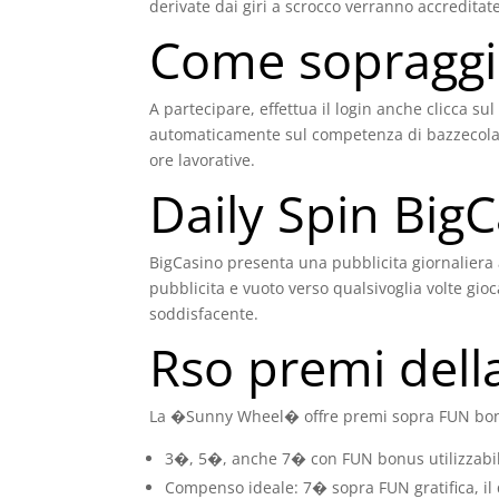
derivate dai giri a scrocco verranno accreditat
Come sopraggiu
A partecipare, effettua il login anche clicca su
automaticamente sul competenza di bazzecola.
ore lavorative.
Daily Spin Big
BigCasino presenta una pubblicita giornalier
pubblicita e vuoto verso qualsivoglia volte gio
soddisfacente.
Rso premi del
La �Sunny Wheel� offre premi sopra FUN bonus 
3�, 5�, anche 7� con FUN bonus utilizzabili 
Compenso ideale: 7� sopra FUN gratifica, il