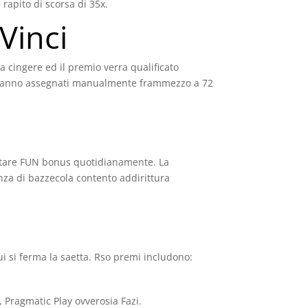
rapito di scorsa di 35x.
Vinci
 a cingere ed il premio verra qualificato
verranno assegnati manualmente frammezzo a 72
ttare FUN bonus quotidianamente. La
enza di bazzecola contento addirittura
 si ferma la saetta. Rso premi includono:
 Pragmatic Play ovverosia Fazi.