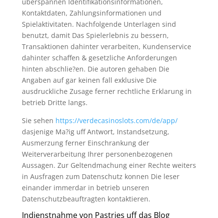
uberspannen Identifikationsinformationen,
Kontaktdaten, Zahlungsinformationen und
Spielaktivitaten. Nachfolgende Unterlagen sind
benutzt, damit Das Spielerlebnis zu bessern,
Transaktionen dahinter verarbeiten, Kundenservice
dahinter schaffen & gesetzliche Anforderungen
hinten abschlie?en. Die autoren gehaben Die
Angaben auf gar keinen fall exklusive Die
ausdruckliche Zusage ferner rechtliche Erklarung in
betrieb Dritte langs.
Sie sehen
https://verdecasinoslots.com/de/app/
dasjenige Ma?ig uff Antwort, Instandsetzung,
Ausmerzung ferner Einschrankung der
Weiterverarbeitung Ihrer personenbezogenen
Aussagen. Zur Geltendmachung einer Rechte weiters
in Ausfragen zum Datenschutz konnen Die leser
einander immerdar in betrieb unseren
Datenschutzbeauftragten kontaktieren.
Indienstnahme von Pastries uff das Blog