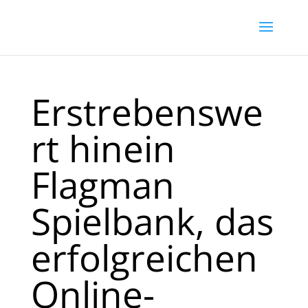
Erstrebenswe
rt hinein
Flagman
Spielbank, das
erfolgreichen
Online-