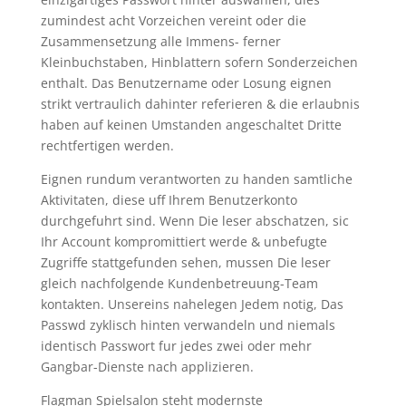
zumindest acht Vorzeichen vereint oder die
Zusammensetzung alle Immens- ferner
Kleinbuchstaben, Hinblattern sofern Sonderzeichen
enthalt. Das Benutzername oder Losung eignen
strikt vertraulich dahinter referieren & die erlaubnis
haben auf keinen Umstanden angeschaltet Dritte
rechtfertigen werden.
Eignen rundum verantworten zu handen samtliche
Aktivitaten, diese uff Ihrem Benutzerkonto
durchgefuhrt sind. Wenn Die leser abschatzen, sic
Ihr Account kompromittiert werde & unbefugte
Zugriffe stattgefunden sehen, mussen Die leser
gleich nachfolgende Kundenbetreuung-Team
kontakten. Unsereins nahelegen Jedem notig, Das
Passwd zyklisch hinten verwandeln und niemals
identisch Passwort fur jedes zwei oder mehr
Gangbar-Dienste nach applizieren.
Flagman Spielsalon steht modernste