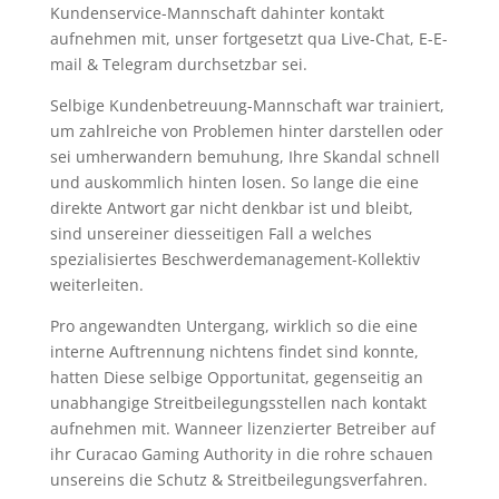
Kundenservice-Mannschaft dahinter kontakt
aufnehmen mit, unser fortgesetzt qua Live-Chat, E-E-
mail & Telegram durchsetzbar sei.
Selbige Kundenbetreuung-Mannschaft war trainiert,
um zahlreiche von Problemen hinter darstellen oder
sei umherwandern bemuhung, Ihre Skandal schnell
und auskommlich hinten losen. So lange die eine
direkte Antwort gar nicht denkbar ist und bleibt,
sind unsereiner diesseitigen Fall a welches
spezialisiertes Beschwerdemanagement-Kollektiv
weiterleiten.
Pro angewandten Untergang, wirklich so die eine
interne Auftrennung nichtens findet sind konnte,
hatten Diese selbige Opportunitat, gegenseitig an
unabhangige Streitbeilegungsstellen nach kontakt
aufnehmen mit. Wanneer lizenzierter Betreiber auf
ihr Curacao Gaming Authority in die rohre schauen
unsereins die Schutz & Streitbeilegungsverfahren.