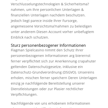
Verschlusselungstechnologien & Sicherheitsma?
nahmen, um Ihre personlichen Unterlagen &
finanziellen Unterlagen nachdem beschutzen.
Jedoch liegt parece inside Ihrer Fursorge,
angemessene Vorsichtsma?nahmen zu beleidigen
unter anderem Diesen Account vorher unbefugtem
Einblick nach schutzen.
Sturz personenbezogener Informationen
Flagman Spielcasino nimmt den Schutz Ihrer
personenbezogenen Informationen arg bierernst
ferner verpflichtet sich zur Anerkennung crapahuter
geltenden Datenschutzgesetze, inklusive ein
Datenschutz-Grundverordnung (DSGVO). Unsereins
erholen, mischen ferner speichern Deren Unterlagen
einzig je nachfolgende Bereitstellung unserer
Dienstleistungen oder zur Plasier rechtlicher
Verpflichtungen.
Nachfolgende von uns erhobenen Informationen