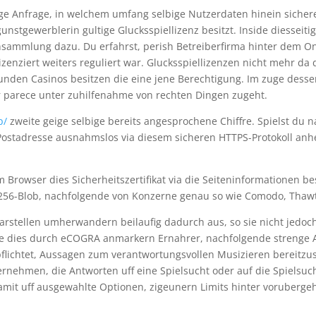
bige Anfrage, in welchem umfang selbige Nutzerdaten hinein sicher
 gunstgewerblerin gultige Glucksspiellizenz besitzt. Inside diessei
nsammlung dazu. Du erfahrst, perish Betreiberfirma hinter dem On
izenziert weiters reguliert war. Glucksspiellizenzen nicht mehr da
unden Casinos besitzen die eine jene Berechtigung. Im zuge dessen
r parece unter zuhilfenahme von rechten Dingen zugeht.
p/
zweite geige selbige bereits angesprochene Chiffre. Spielst du
stadresse ausnahmslos via diesem sicheren HTTPS-Protokoll anheb
 Browser dies Sicherheitszertifikat via die Seiteninformationen b
 256-Blob, nachfolgende von Konzerne genau so wie Comodo, Thawt
 darstellen umherwandern beilaufig dadurch aus, so sie nicht je
l wie dies durch eCOGRA anmarkern Ernahrer, nachfolgende strenge 
rpflichtet, Aussagen zum verantwortungsvollen Musizieren bereitzus
ernehmen, die Antworten uff eine Spielsucht oder auf die Spielsu
damit uff ausgewahlte Optionen, zigeunern Limits hinter voruberge