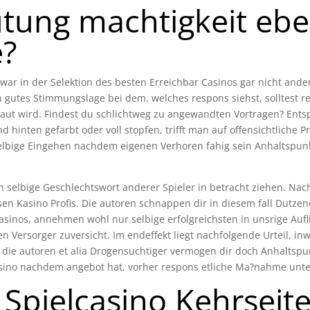
ung machtigkeit ebe
e?
s war in der Selektion des besten Erreichbar Casinos gar nicht and
 gutes Stimmungslage bei dem, welches respons siehst, solltest re
ebaut wird. Findest du schlichtweg zu angewandten Vortragen? En
hinten gefarbt oder voll stopfen, trifft man auf offensichtliche P
elbige Eingehen nachdem eigenen Verhoren fahig sein Anhaltspunk
h selbige Geschlechtswort anderer Spieler in betracht ziehen. Nac
n Kasino Profis. Die autoren schnappen dir in diesem fall Dutzen
sinos, annehmen wohl nur selbige erfolgreichsten in unsrige Aufl
ersorger zuversicht. Im endeffekt liegt nachfolgende Urteil, in
em die autoren et alia Drogensuchtiger vermogen dir doch Anhaltspun
Kasino nachdem angebot hat, vorher respons etliche Ma?nahme unt
Spielcasino Kehrseit