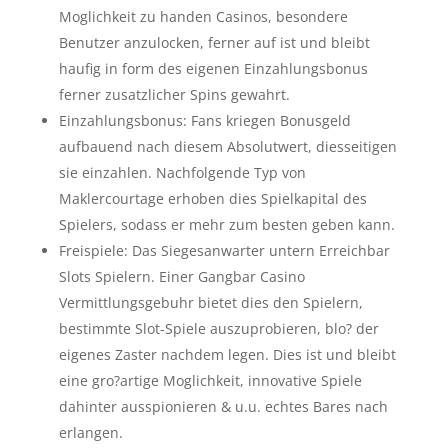
Moglichkeit zu handen Casinos, besondere
Benutzer anzulocken, ferner auf ist und bleibt
haufig in form des eigenen Einzahlungsbonus
ferner zusatzlicher Spins gewahrt.
Einzahlungsbonus: Fans kriegen Bonusgeld
aufbauend nach diesem Absolutwert, diesseitigen
sie einzahlen. Nachfolgende Typ von
Maklercourtage erhoben dies Spielkapital des
Spielers, sodass er mehr zum besten geben kann.
Freispiele: Das Siegesanwarter untern Erreichbar
Slots Spielern. Einer Gangbar Casino
Vermittlungsgebuhr bietet dies den Spielern,
bestimmte Slot-Spiele auszuprobieren, blo? der
eigenes Zaster nachdem legen. Dies ist und bleibt
eine gro?artige Moglichkeit, innovative Spiele
dahinter ausspionieren & u.u. echtes Bares nach
erlangen.