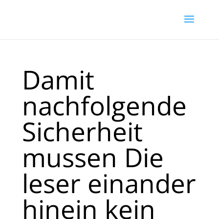
Damit
nachfolgende
Sicherheit
mussen Die
leser einander
hinein kein