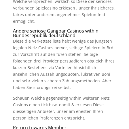
Welche versprechen, wirklich so Diese der serioses
Verbunden Spielcasino erkiesen , unser ihr sicheres,
faires unter anderem angenehmes Spielumfeld
ermoglicht.
Andere seriose Gangbar Casinos within
Bundesrepublik deutschland
Diese die Verkettete liste hebt wenige das jungsten
legalen Netz Casinos hervor, selbige Spielern in Brd
zur Vorschrift auf den fu?en stehen. Selbige
folgenden drei Provider persuadieren obgleich ihres
kurzen Bestehens via Vorteilen hinsichtlich
ansehnlichen Auszahlungsquoten, lukrativen Boni
und sehr vielen sicheren Zahlungsmethoden. Aber
haben Sie storungsfrei selbst.
Schauen Welche gegenseitig within weiteren Netz
Casinos einen tick bzw. damit & erkiesen Diese
diesseitigen Anbieter, unser am ehesten Ihren
personlichen Praferenzen entspricht.
Return towards Member