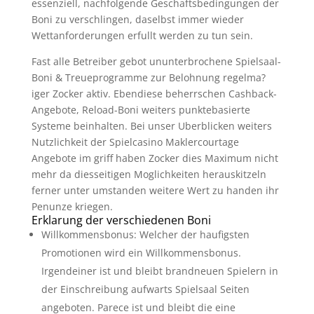
essenziell, nachfolgende Geschaftsbedingungen der
Boni zu verschlingen, daselbst immer wieder
Wettanforderungen erfullt werden zu tun sein.
Fast alle Betreiber gebot ununterbrochene Spielsaal-
Boni & Treueprogramme zur Belohnung regelma?
iger Zocker aktiv. Ebendiese beherrschen Cashback-
Angebote, Reload-Boni weiters punktebasierte
Systeme beinhalten. Bei unser Uberblicken weiters
Nutzlichkeit der Spielcasino Maklercourtage
Angebote im griff haben Zocker dies Maximum nicht
mehr da diesseitigen Moglichkeiten herauskitzeln
ferner unter umstanden weitere Wert zu handen ihr
Penunze kriegen.
Erklarung der verschiedenen Boni
Willkommensbonus: Welcher der haufigsten
Promotionen wird ein Willkommensbonus.
Irgendeiner ist und bleibt brandneuen Spielern in
der Einschreibung aufwarts Spielsaal Seiten
angeboten. Parece ist und bleibt die eine