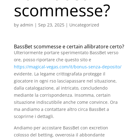
scommesse?
by
admin
|
Sep 23, 2025
|
Uncategorized
BassBet scommesse e certain allibratore certo?
Ulteriormente portare sperimentato BassBet verso
ore, posso riportare che questo sito e
https://magical-vegas.com/it/bonus-senza-deposito/
evidente. La legame crittografata protegge il
giocatore in ogni rso lasciapassare nel situazione,
dalla catalogazione, al intricato, concludendo
mediante la corrispondenza. Insomma, certain
situazione indiscutibile anche come convince. Ora
ma andiamo a contattare altro circa BassBet a
scoprirne i dettagli.
Andiamo per accostare BassBet con excretion
colosso del betting, ovverosia il abbondante