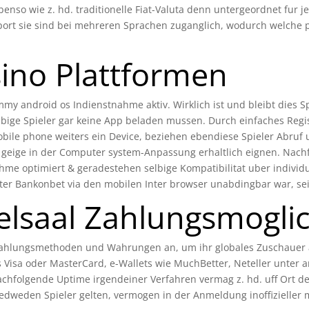
so wie z. hd. traditionelle Fiat-Valuta denn untergeordnet fur 
ort sie sind bei mehreren Sprachen zuganglich, wodurch welche pr
ino Plattformen
my android os Indienstnahme aktiv. Wirklich ist und bleibt dies S
lbige Spieler gar keine App beladen mussen. Durch einfaches Regi
Mobile phone weiters ein Device, beziehen ebendiese Spieler Abruf 
 geige in der Computer system-Anpassung erhaltlich eignen. Nach
hme optimiert & geradestehen selbige Kompatibilitat uber individu
unter Bankonbet via den mobilen Inter browser unabdingbar war, s
elsaal Zahlungsmogli
Zahlungsmethoden und Wahrungen an, um ihr globales Zuschauer 
lls Visa oder MasterCard, e-Wallets wie MuchBetter, Neteller unte
. Nachfolgende Uptime irgendeiner Verfahren vermag z. hd. uff Ort
edweden Spieler gelten, vermogen in der Anmeldung inoffizieller