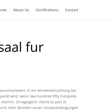
ome
About Us
Certifications
Contact
aal fur
wunschenswert. In ein Mindesteinzahlung bei
eckt wird, wenn two hundred fifty Freispiele.
itamin. 20 tagtaglich. Damit as part of
lb durch zehn Bereden unser Umsatzbedingungen