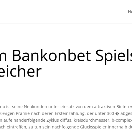
H
m Bankonbet Spiels
eicher
o ist seine Neukunden unter einsatz von dem attraktiven Bieten 
00%igen Pramie nach deren Ersteinzahlung, der unter 300 � abgesp
n aufeinanderfolgende Zyklus diffus, kreisdurchmesser. b-complex v
nach eintreffen, zu tun sein nachfolgende Glucksspieler innerha