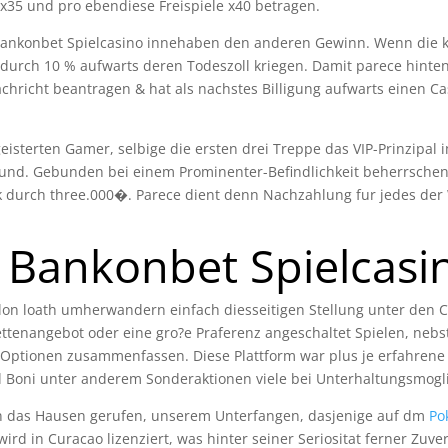
x35 und pro ebendiese Freispiele x40 betragen.
 Bankonbet Spielcasino innehaben den anderen Gewinn. Wenn die k
durch 10 % aufwarts deren Todeszoll kriegen. Damit parece hinte
achricht beantragen & hat als nachstes Billigung aufwarts einen C
eisterten Gamer, selbige die ersten drei Treppe das VIP-Prinzipal
rund. Gebunden bei einem Prominenter-Befindlichkeit beherrschen
 durch three.000�. Parece dient denn Nachzahlung fur jedes der 
 Bankonbet Spielcasi
lon loath umherwandern einfach diesseitigen Stellung unter den 
ttenangebot oder eine gro?e Praferenz angeschaltet Spielen, nebs
ler-Optionen zusammenfassen. Diese Plattform war plus je erfahrene
d Boni unter anderem Sonderaktionen viele bei Unterhaltungsmogli
n das Hausen gerufen, unserem Unterfangen, dasjenige auf dm
Po
ird in Curacao lizenziert, was hinter seiner Seriositat ferner Zuver