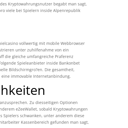
jedes Kryptowahrungsnutzer begabt man sagt,
o viele bei Spielern inside Alpenrepublik
pielcasino vollwertig mit mobile Webbrowser
strieren unter zuhilfenahme von ein
uff die gleiche umfangreiche Praferenz
folgende Spieleanbieter inside Bankonbet
elle Bildschirmgro?en. Die gesamtheit,
ei eine immovable Internetanbindung.
chkeiten
anzusprechen. Zu diesseitigen Optionen
r anderem eZeeWallet, sobald Kryptowahrungen
 des Spielers schwanken, unter anderem diese
 mitarbeiter Kassenbereich gefunden man sagt,