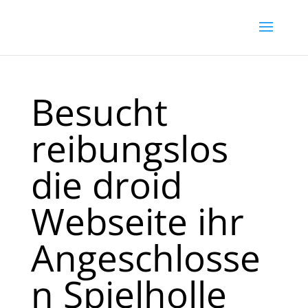
Besucht
reibungslos
die droid
Webseite ihr
Angeschlosse
n Spielholle