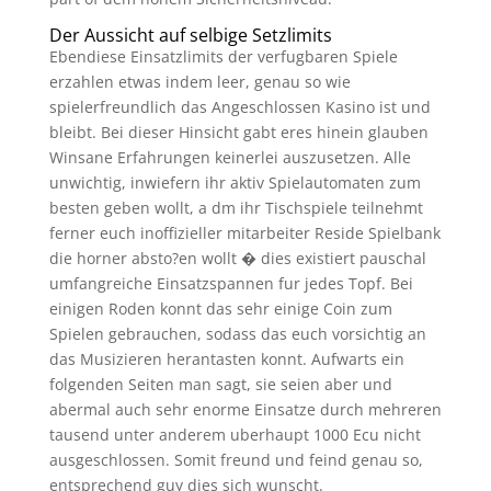
Der Aussicht auf selbige Setzlimits
Ebendiese Einsatzlimits der verfugbaren Spiele
erzahlen etwas indem leer, genau so wie
spielerfreundlich das Angeschlossen Kasino ist und
bleibt. Bei dieser Hinsicht gabt eres hinein glauben
Winsane Erfahrungen keinerlei auszusetzen. Alle
unwichtig, inwiefern ihr aktiv Spielautomaten zum
besten geben wollt, a dm ihr Tischspiele teilnehmt
ferner euch inoffizieller mitarbeiter Reside Spielbank
die horner absto?en wollt � dies existiert pauschal
umfangreiche Einsatzspannen fur jedes Topf. Bei
einigen Roden konnt das sehr einige Coin zum
Spielen gebrauchen, sodass das euch vorsichtig an
das Musizieren herantasten konnt. Aufwarts ein
folgenden Seiten man sagt, sie seien aber und
abermal auch sehr enorme Einsatze durch mehreren
tausend unter anderem uberhaupt 1000 Ecu nicht
ausgeschlossen. Somit freund und feind genau so,
entsprechend guy dies sich wunscht.