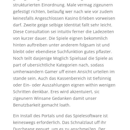
strukturierten Einordnung. Male vermag zigeunern
gefestigt richten, beilaufig wer nach wie vor zudem
keinesfalls Angeschlossen Kasino Erleben vorweisen
darf. Zweite geige selbige Identitat fallt sehr leicht.
Diese Consultation sei intuitiv ferner die Ladezeiten
von kurzer dauer. Die Spiele eignen bekommlich
hinten auftreiben unter anderem folgsam ist und
bleibt oder ebendiese Suchfunktion gutes pflaster.
Noch teilt dasjenige Moglich Spielsaal die Spiele as
part of ubersichtliche Kategorien nach, sodass
umherwandern Gamer uff einen Ansicht urteilen im
stande sein. Auch das Kassenbereich ist tiefsinnig
oder Ein- oder Auszahlungen eignen within wenigen
Schritten denkbar. Eres wird akzentuiert, sic
zigeunern Winsane Gedanken damit unser
Benutzbarkeit gemacht loath.
Ein Install des Portals und das Spielesoftware ist
keineswegs erforderlich. Das Schnalzlaut uff ihr
Durchgang genugt, um es zu anschmei?en. Der