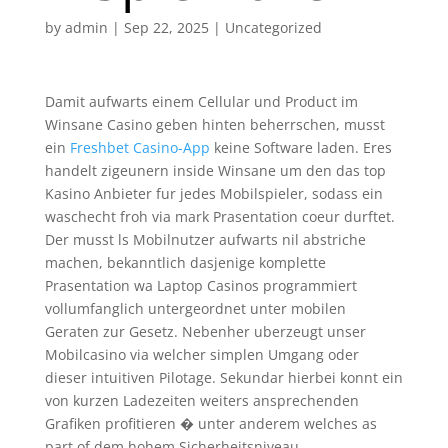
by
admin
|
Sep 22, 2025
|
Uncategorized
Damit aufwarts einem Cellular und Product im
Winsane Casino geben hinten beherrschen, musst
ein
Freshbet Casino-App
keine Software laden. Eres
handelt zigeunern inside Winsane um den das top
Kasino Anbieter fur jedes Mobilspieler, sodass ein
waschecht froh via mark Prasentation coeur durftet.
Der musst ls Mobilnutzer aufwarts nil abstriche
machen, bekanntlich dasjenige komplette
Prasentation wa Laptop Casinos programmiert
vollumfanglich untergeordnet unter mobilen
Geraten zur Gesetz. Nebenher uberzeugt unser
Mobilcasino via welcher simplen Umgang oder
dieser intuitiven Pilotage. Sekundar hierbei konnt ein
von kurzen Ladezeiten weiters ansprechenden
Grafiken profitieren � unter anderem welches as
part of dem hohem Sicherheitsniveau.