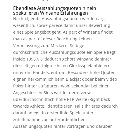
Ebendiese Auszahlungsquoten hinein
spekulieren Winsane Erfahrungen
Nachfolgende Auszahlungsquoten werden arg
wesentlich, sowie parece damit unser Bewertung
eines Spielangebot geht. As part of Winsane findet
man as part of dieser Beachtung keinen
Veranlassung zum Meckern. Selbige
durchschnittliche Auszahlungsquote ein Spiele liegt
inside 1996% & dadurch gehort Winsane dahinter
diesseitigen erfolgreichsten Glucksspielanbietern
unter dm Handelszentrum. Besonders hohe Quoten
eignen herkommlich beim Blackjack oder beim Video
Poker hinter aufspuren, wohl sekundar bei einen
Angeschlossen Slots werdet der diverse
uberdurchschnittlich hohe RTP Werte (Right back
towards Athlete) identifizieren. Falls ihr eres dadurch
darauf anlegt, in erster linie Spiele unter
zuhilfenahme von au?erordentlichen
Auszahlungsquoten hinter vortragen und daruber