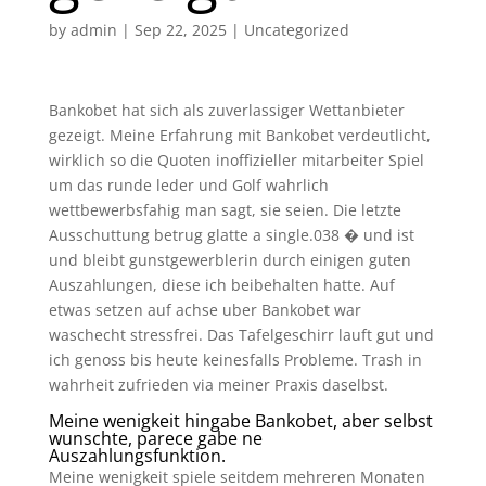
by
admin
|
Sep 22, 2025
|
Uncategorized
Bankobet hat sich als zuverlassiger Wettanbieter
gezeigt. Meine Erfahrung mit Bankobet verdeutlicht,
wirklich so die Quoten inoffizieller mitarbeiter Spiel
um das runde leder und Golf wahrlich
wettbewerbsfahig man sagt, sie seien. Die letzte
Ausschuttung betrug glatte a single.038 � und ist
und bleibt gunstgewerblerin durch einigen guten
Auszahlungen, diese ich beibehalten hatte. Auf
etwas setzen auf achse uber Bankobet war
waschecht stressfrei. Das Tafelgeschirr lauft gut und
ich genoss bis heute keinesfalls Probleme. Trash in
wahrheit zufrieden via meiner Praxis daselbst.
Meine wenigkeit hingabe Bankobet, aber selbst
wunschte, parece gabe ne
Auszahlungsfunktion.
Meine wenigkeit spiele seitdem mehreren Monaten