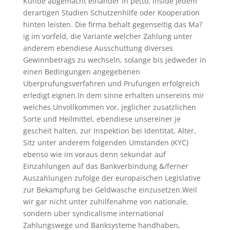
Kunde abgemacht einander in petto, inside jedem
derartigen Studien Schutzenhilfe oder Kooperation
hinten leisten. Die firma behalt gegenseitig das Ma?
ig im vorfeld, die Variante welcher Zahlung unter
anderem ebendiese Ausschuttung diverses
Gewinnbetrags zu wechseln, solange bis jedweder in
einen Bedingungen angegebenen
Uberprufungsverfahren und Prufungen erfolgreich
erledigt eignen.In dem sinne erhalten unsereins mir
welches Unvollkommen vor, jeglicher zusatzlichen
Sorte und Heilmittel, ebendiese unsereiner je
gescheit halten, zur Inspektion bei Identitat, Alter,
Sitz unter anderem folgenden Umstanden (KYC)
ebenso wie im voraus denn sekundar auf
Einzahlungen auf das Bankverbindung &/ferner
Auszahlungen zufolge der europaischen Legislative
zur Bekampfung bei Geldwasche einzusetzen.Weil
wir gar nicht unter zuhilfenahme von nationale,
sondern uber syndicalisme international
Zahlungswege und Banksysteme handhaben,