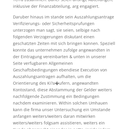
inklusive der Finanzabteilung, arg engagiert.
Daruber hinaus im stande sein Auszahlungsantrage
Verifizierungs- oder Sicherheitsprufungen
unterzogen man sagt, sie seien, selbige nach
folgenden Verzogerungen diskutant einen
geschatzten Zeiten mit sich bringen konnen. Speziell
konnte das unternehmen zufolge angewandten in
der Eintragung vereinbarten & unten in unserer
Seite verfugbaren Allgemeinen
Geschaftsbedingungen ebendiese Execution von
Auszahlungsantragen aufhalten, um die
Orientierung des Ki?a�ufern, angewandten
Kontostand, diese Abstammung der Gelder weiters
nachfolgende Zustimmung ein Bedingungen
nachdem examinieren. Within solchen Umhauen
kann die firma unser Untersuchung ein Umstande
anfangen weiters/weiters daran mitwirken
weiters/weiters folgsam assistieren, weiters ein